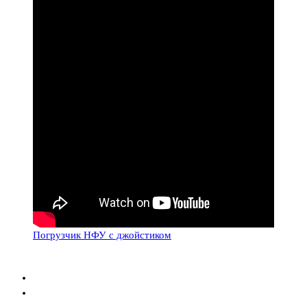
Погрузчик НФУ с джойстиком