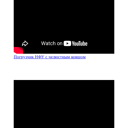
Погрузчик НФУ с челюстным ковшом