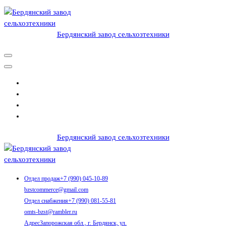
Перейти
к
содержимому
Бердянский завод сельхозтехники
Продукция, жатки, косилки, приспособления для уборки
подсолнечника, подборщики, приспособления для уборки рапса,
бердянский завод сельхозтехники, в Бердянске, Россия
Бердянский завод сельхозтехники
Продукция, жатки, косилки, приспособления для уборки
Отдел продаж
+7 (990) 045-10-89
подсолнечника, подборщики, приспособления для уборки рапса,
bzstcommerce@gmail.com
бердянский завод сельхозтехники, в Бердянске, Россия
Отдел снабжения
+7 (990) 081-55-81
omts-bzst@rambler.ru
Адрес
Запорожская обл., г. Бердянск, ул.