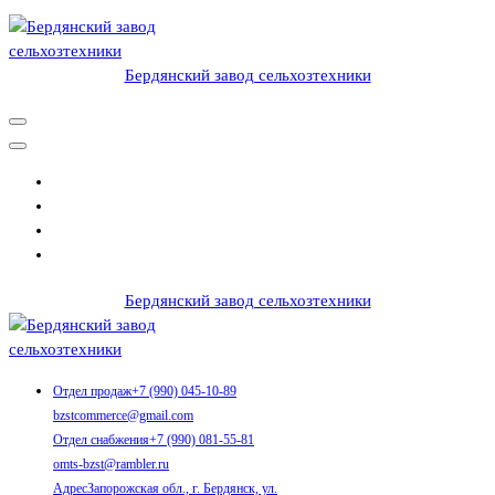
Перейти
к
содержимому
Бердянский завод сельхозтехники
Продукция, жатки, косилки, приспособления для уборки
подсолнечника, подборщики, приспособления для уборки рапса,
бердянский завод сельхозтехники, в Бердянске, Россия
Бердянский завод сельхозтехники
Продукция, жатки, косилки, приспособления для уборки
Отдел продаж
+7 (990) 045-10-89
подсолнечника, подборщики, приспособления для уборки рапса,
bzstcommerce@gmail.com
бердянский завод сельхозтехники, в Бердянске, Россия
Отдел снабжения
+7 (990) 081-55-81
omts-bzst@rambler.ru
Адрес
Запорожская обл., г. Бердянск, ул.