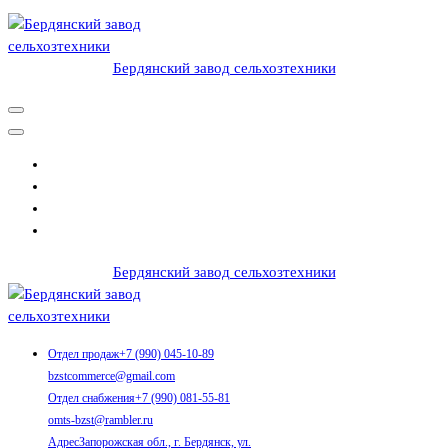
Перейти
к
содержимому
Бердянский завод сельхозтехники
Продукция, жатки, косилки, приспособления для уборки
подсолнечника, подборщики, приспособления для уборки рапса,
бердянский завод сельхозтехники, в Бердянске, Россия
Бердянский завод сельхозтехники
Продукция, жатки, косилки, приспособления для уборки
Отдел продаж
+7 (990) 045-10-89
подсолнечника, подборщики, приспособления для уборки рапса,
bzstcommerce@gmail.com
бердянский завод сельхозтехники, в Бердянске, Россия
Отдел снабжения
+7 (990) 081-55-81
omts-bzst@rambler.ru
Адрес
Запорожская обл., г. Бердянск, ул.